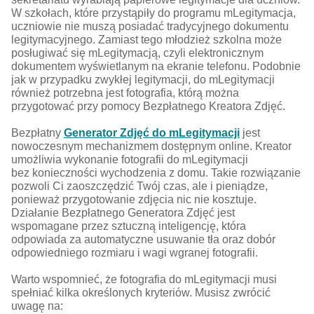
W szkołach, które przystąpiły do programu mLegitymacja,
uczniowie nie muszą posiadać tradycyjnego dokumentu
legitymacyjnego. Zamiast tego młodzież szkolna może
posługiwać się mLegitymacją, czyli elektronicznym
dokumentem wyświetlanym na ekranie telefonu. Podobnie
jak w przypadku zwykłej legitymacji, do mLegitymacji
również potrzebna jest fotografia, którą można
przygotować przy pomocy Bezpłatnego Kreatora Zdjęć.
Bezpłatny
Generator Zdjęć do mLegitymacji
jest
nowoczesnym mechanizmem dostępnym online. Kreator
umożliwia wykonanie fotografii do mLegitymacji
bez konieczności wychodzenia z domu. Takie rozwiązanie
pozwoli Ci zaoszczędzić Twój czas, ale i pieniądze,
ponieważ przygotowanie zdjęcia nic nie kosztuje.
Działanie Bezpłatnego Generatora Zdjęć jest
wspomagane przez sztuczną inteligencję, która
odpowiada za automatyczne usuwanie tła oraz dobór
odpowiedniego rozmiaru i wagi wgranej fotografii.
Warto wspomnieć, że fotografia do mLegitymacji musi
spełniać kilka określonych kryteriów. Musisz zwrócić
uwagę na: