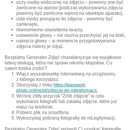
oczy osoby widocznej na zdjęciu ‒ powinny one być
zwrócone na wprost (podczas wykonywania zdjęcia
powinny być zwrócone wprost na obiektyw aparatu),
usta osoby pozującej do zdjęcia ‒ powinny być
zamknięte,
równomierne oświetlenie twarzy,
ustawienie głowy ‒ nie można przechylać jej na boki,
nakrycia głowy ‒ w momencie przygotowywania
zdjęcia należy je zdjąć.
Bezpłatny Generator Zdjęć charakteryzuje się wyjątkowo
łatwą obsługą, która nie sprawi nikomu kłopotów. Co
zatem trzeba zrobić?
Włącz wyszukiwarkę internetową na urządzeniu,
z którego korzystasz.
Skorzystaj z linku
https://passport-
photo.online/pl/zdjecie-do-mlegitymacji.
Wciśnij żółty przycisk “Zrób zdjęcie” w celu
wykonania fotografii lub załaduj zdjęcie, które już
masz na telefonie.
Pobierz plik na smartfona.
Wykorzystaj pobraną fotografię do mLegitymacji.
Bezpłatny Generator Zdjęć pozwoli Ci uzyskać fotografię