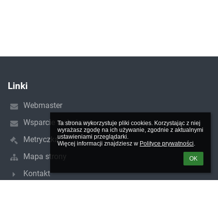
Linki
Webmaster
Wsparcie techniczne
Ta strona wykorzystuje pliki cookies. Korzystając z niej 
wyrażasz zgodę na ich używanie, zgodnie z aktualnymi 
ustawieniami przeglądarki.

Metryczka
Więcej informacji znajdziesz w 
Polityce prywatności
.
Mapa strony
OK
Kontakt
Kontakt
Szkoła Podstawowa nr 234 im. Juliana Tuwima