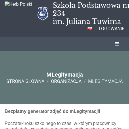
Szkoła Podstawowa n
234
im. Juliana Tuwima
LOGOWANIE
MLegitymacja
STRONA GŁÓWNA
/
ORGANIZACJA
/
MLEGITYMACJA
MLegitymacja
Bezpłatny generator zdjęć do mLegitymacji!
Początek roku szkolnego to czas, w którym pracownicy
sekretariatu wyrabiają papierowe legitymacje dla uczniów.