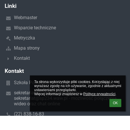
Linki
Webmaster
Wsparcie techniczne
Metryczka
Mapa strony
Kontakt
Kontakt
Szkoła Podstawowa nr 234 im. Juliana Tuwima
Ta strona wykorzystuje pliki cookies. Korzystając z niej 
wyrażasz zgodę na ich używanie, zgodnie z aktualnymi 
ustawieniami przeglądarki.

sekretariat.sp234@eduwarszawa.pl,
Więcej informacji znajdziesz w 
Polityce prywatności
.
sekretariat@sp234.waw.pl - możliwość połączenia
wideo oraz chat online
OK
(22) 838-16-83
ul. Esperanto 5
01-049 Warszawa